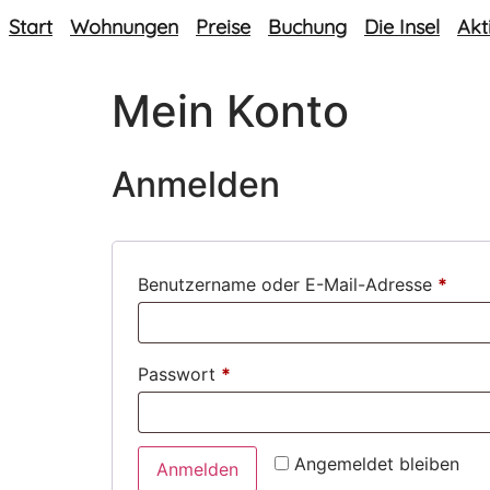
Inhalt
Start
Wohnungen
Preise
Buchung
Die Insel
Akt
springen
Mein Konto
Anmelden
Benutzername oder E-Mail-Adresse
*
Passwort
*
Angemeldet bleiben
Anmelden