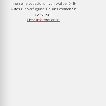
Ihnen eine Ladestation von Wallbe für E-
Autos zur Verfügung. Bei uns können Sie
volltanken!
Mehr Informationen.
September
2
3
4
5
6
7
8
9
10
11
12
13
14
15
16
17
18
19
20
21
22