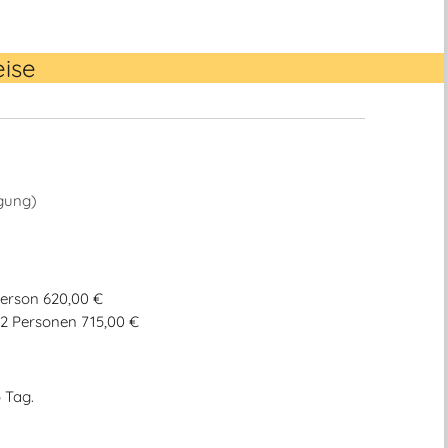
eise
igung)
 Person 620,00 €
– 2 Personen 715,00 €
 Tag.