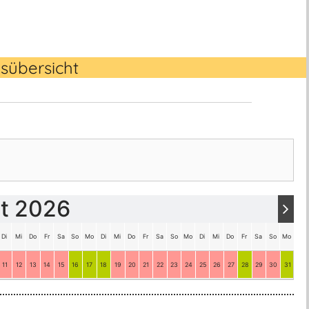
sübersicht
t 2026
Di
Mi
Do
Fr
Sa
So
Mo
Di
Mi
Do
Fr
Sa
So
Mo
Di
Mi
Do
Fr
Sa
So
Mo
Di
11
12
13
14
15
16
17
18
19
20
21
22
23
24
25
26
27
28
29
30
31
1