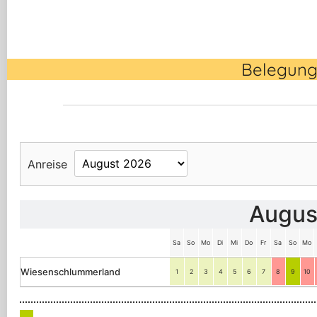
Belegung
Anreise
Augus
Sa
So
Mo
Di
Mi
Do
Fr
Sa
So
Mo
Wiesenschlummerland
1
2
3
4
5
6
7
8
9
10